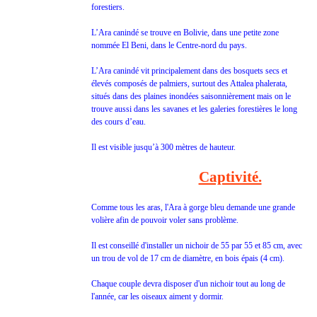
forestiers.
L’Ara canindé se trouve en Bolivie, dans une petite zone
nommée El Beni, dans le Centre-nord du pays.
L’Ara canindé vit principalement dans des bosquets secs et
élevés composés de palmiers, surtout des Attalea phalerata,
situés dans des plaines inondées saisonnièrement mais on le
trouve aussi dans les savanes et les galeries forestières le long
des cours d’eau.
Il est visible jusqu’à 300 mètres de hauteur.
Captivité.
Comme tous les aras, l'Ara à gorge bleu demande une grande
volière afin de pouvoir voler sans problème.
Il est conseillé d'installer un nichoir de 55 par 55 et 85 cm, avec
un trou de vol de 17 cm de diamètre, en bois épais (4 cm).
Chaque couple devra disposer d'un nichoir tout au long de
l'année, car les oiseaux aiment y dormir.