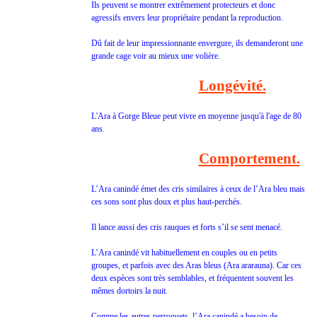
Ils peuvent se montrer extrêmement protecteurs et donc
agressifs envers leur propriétaire pendant la reproduction.
Dû fait de leur impressionnante envergure, ils demanderont une
grande cage voir au mieux une volière.
Longévité.
L'Ara à Gorge Bleue peut vivre en moyenne jusqu'à l'age de 80
ans.
Comportement.
L’Ara canindé émet des cris similaires à ceux de l’Ara bleu mais
ces sons sont plus doux et plus haut-perchés.
Il lance aussi des cris rauques et forts s’il se sent menacé.
L’Ara canindé vit habituellement en couples ou en petits
groupes, et parfois avec des Aras bleus (Ara ararauna). Car ces
deux espèces sont très semblables, et fréquentent souvent les
mêmes dortoirs la nuit.
Comme les autres perroquets, l’Ara canindé a besoin de