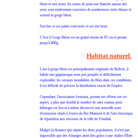
bleue et non noire, les zones de peau nue blanche autour des
yeux sont entièrement couvertes de nombreuses stries bleues et
surtout la gorge bleue.
Son bec et ses pattes sont noirs et ses iris brun.
L'Ara à Gorge Bleue est un grand oiseau de 85 cm et pesant
jusqu'à 800g.
Habitat naturel.
L'ara à gorge bleue est principalement originaire de Bolivie, il
habite une gigantesque zone peu peuplée et difficilement
explorable, les savanes inondables du Béni dans ces conditions,
il est difficile de préciser la distribution exacte de l'espèce.
Cependant, l'association Armonia, portant ses efforts sur cet
aspect, a plus que doublé le nombre de sites connus pour
héberger cet Ara et a même découvert une nouvelle zone
d'extension située à l'ouest du Rio Mamoré et de l'aire historique
de répartition aux environs de la ville de Trinidad.
Malgré la distance qui sépare les deux populations, il n'est pas
impossible que des échanges aient lieu grâce à une chaîne d'îlots